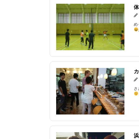
体
め
カ
さ
浜