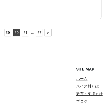
…
59
60
61
…
67
»
SITE MAP
ホーム
スイス村とは
教育・支援方針
ブログ