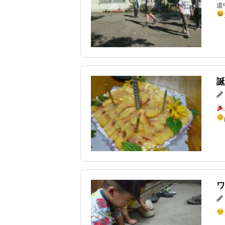
道
誕
ワ