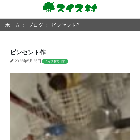
tog
nav
ホーム
ブログ
ビンセント作
ビンセント作
2026年5月26日
スイス村の日常