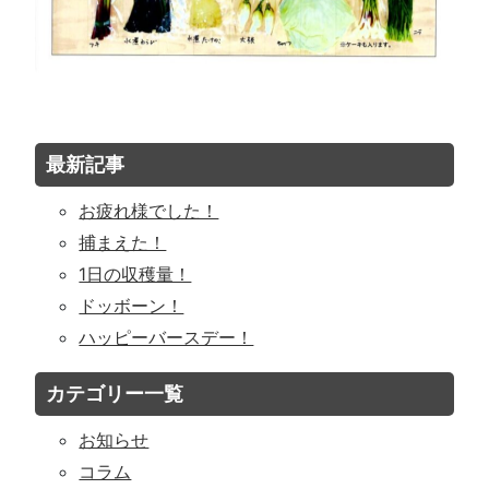
最新記事
お疲れ様でした！
捕まえた！
1日の収穫量！
ドッボーン！
ハッピーバースデー！
カテゴリー一覧
お知らせ
コラム