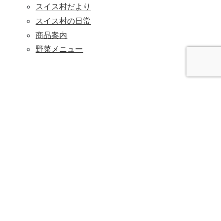
スイス村だより
スイス村の日常
商品案内
野菜メニュー
入寮をご検討の方はこちら
SITE MAP
ホーム