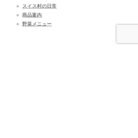
スイス村の日常
商品案内
野菜メニュー
入寮をご検討の方はこちら
SITE MAP
ホーム