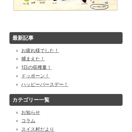
最新記事
お疲れ様でした！
捕まえた！
1日の収穫量！
ドッボーン！
ハッピーバースデー！
カテゴリー一覧
お知らせ
コラム
スイス村だより