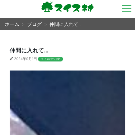
tog
nav
ホーム
ブログ
仲間に入れて…
仲間に入れて…
2024年9月1日
スイス村の日常