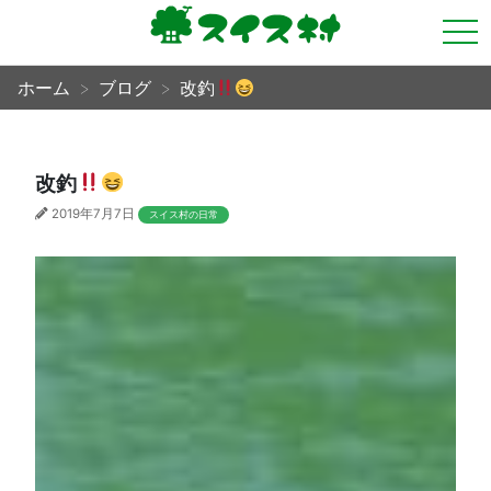
tog
nav
ホーム
ブログ
改釣
改釣
2019年7月7日
スイス村の日常