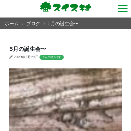
tog
nav
ホーム
ブログ
5月の誕生会〜
5月の誕生会〜
2023年5月23日
スイス村の日常