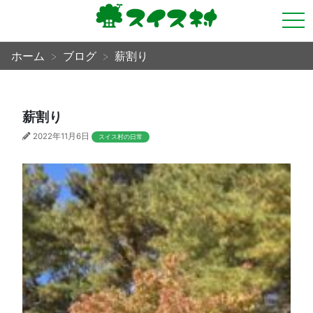
tog
nav
ホーム
ブログ
薪割り
薪割り
2022年11月6日
スイス村の日常