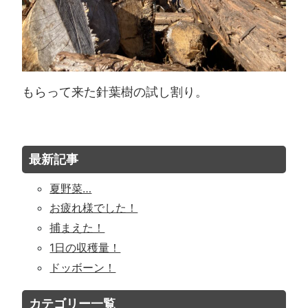
もらって来た針葉樹の試し割り。
最新記事
夏野菜…
お疲れ様でした！
捕まえた！
1日の収穫量！
ドッボーン！
カテゴリー一覧