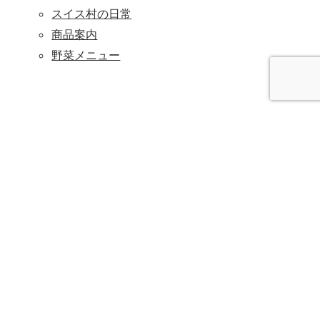
スイス村の日常
商品案内
野菜メニュー
入寮をご検討の方はこちら
SITE MAP
ホーム