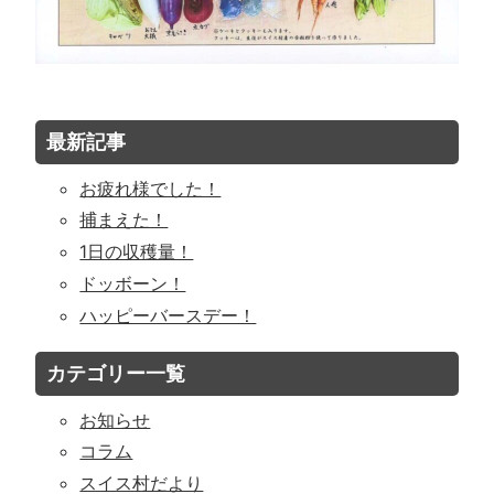
最新記事
お疲れ様でした！
捕まえた！
1日の収穫量！
ドッボーン！
ハッピーバースデー！
カテゴリー一覧
お知らせ
コラム
スイス村だより