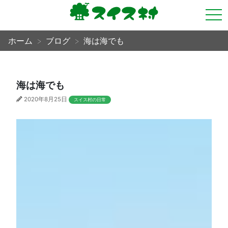
tog
nav
ホーム
ブログ
海は海でも
海は海でも
2020年8月25日
スイス村の日常