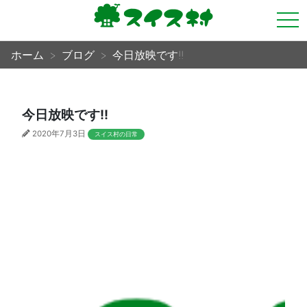
tog
nav
ホーム
ブログ
今日放映です!!
今日放映です!!
2020年7月3日
スイス村の日常