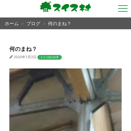
tog
nav
ホーム
ブログ
何のまね？
何のまね？
2020年7月2日
スイス村の日常